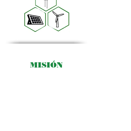
MISIÓN
En
Solar LED
nos preocupamos por el
medio ambiente, por esto nuestra
misión es aprovechar las energías
renovables, personalizando y
adaptando proyectos, eficientes de
iluminación inteligente LED de
acuerdo a las necesidades de cada
uno de nuestros clientes, ofreciendo
el mejor costo-beneficio. .