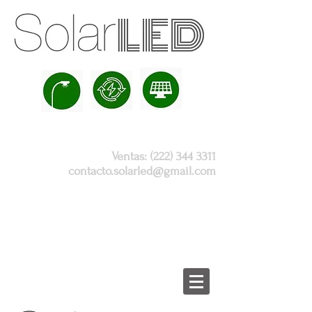
Ventas:
(222) 344 3311
contacto.solarled@gmail.com