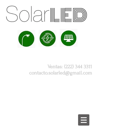
Ventas:
(222) 344 3311
contacto.solarled@gmail.com