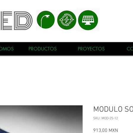
SOMOS
PRODUCTOS
PROYECTOS
C
MODULO SO
SKU: MOD-25-12
Precio
913,00 MXN