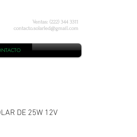
Ventas: (222) 344 3311
contacto.solarled@gmail.com
ONTACTO
LAR DE 25W 12V