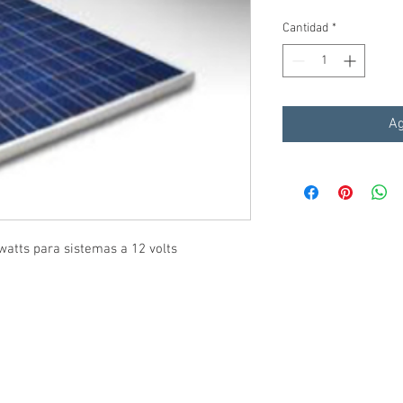
Cantidad
*
Ag
 watts para sistemas a 12 volts
WHATSAPP: (222) 344 3311
contacto.solarled@gmail.com