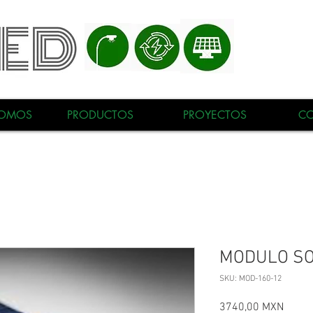
SOMOS
PRODUCTOS
PROYECTOS
C
MODULO SO
SKU: MOD-160-12
Precio
3740,00 MXN