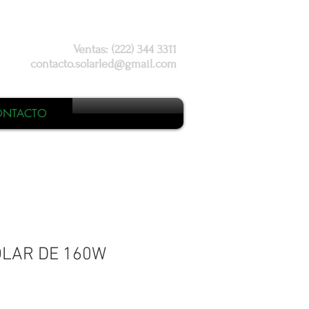
Ventas: (222) 344 3311
contacto.solarled@gmail.com
ONTACTO
LAR DE 160W