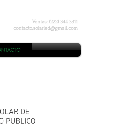
Ventas: (222) 344 3311
contacto.solarled@gmail.com
ONTACTO
OLAR DE
 PUBLICO