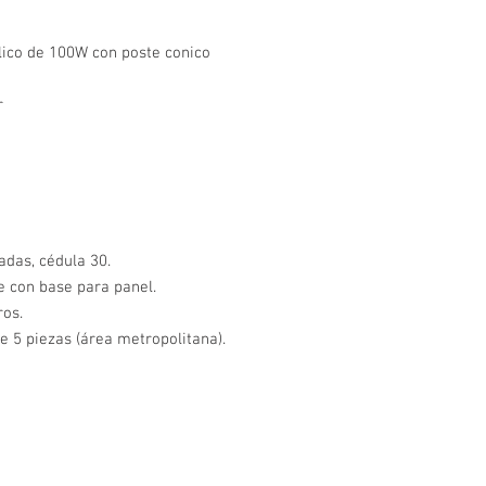
ico de 100W con poste conico
r
adas, cédula 30.
e con base para panel.
ros.
e 5 piezas (área metropolitana).