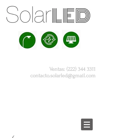
Ventas:
(222) 344 3311
contacto.solarled@gmail.com