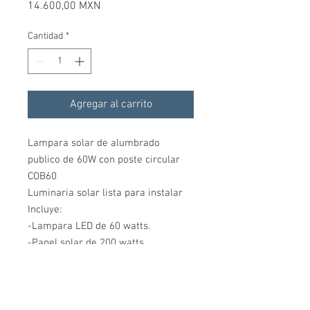
Precio
14.600,00 MXN
Cantidad
*
Agregar al carrito
Lampara solar de alumbrado
publico de 60W con poste circular
COB60
Luminaria solar lista para instalar
Incluye:
-Lampara LED de 60 watts.
-Panel solar de 200 watts.
-Tempo/controlador solar de 10A.
-Batería solar de 110Ah.
-Poste circular de 6 metros, 4
pulgadas, cédula 30.