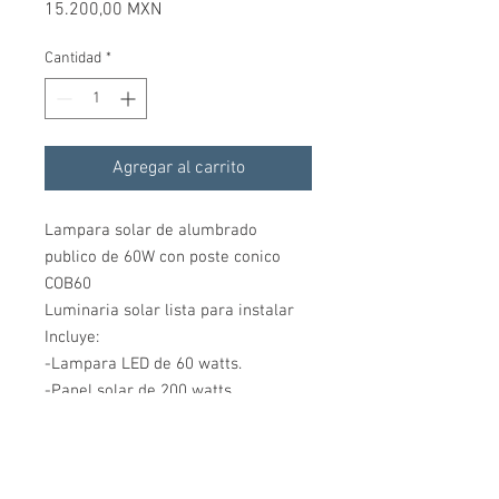
Precio
15.200,00 MXN
Cantidad
*
Agregar al carrito
Lampara solar de alumbrado
publico de 60W con poste conico
COB60
Luminaria solar lista para instalar
Incluye:
-Lampara LED de 60 watts.
-Panel solar de 200 watts.
-Tempo/controlador solar de 10A.
-Batería solar de 110Ah.
-Poste conico de 6 metros, 4
pulgadas, cédula 30.