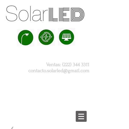
Ventas:
(222) 344 3311
contacto.solarled@gmail.com